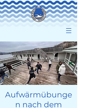
Aufwärmübunge
n nach dem