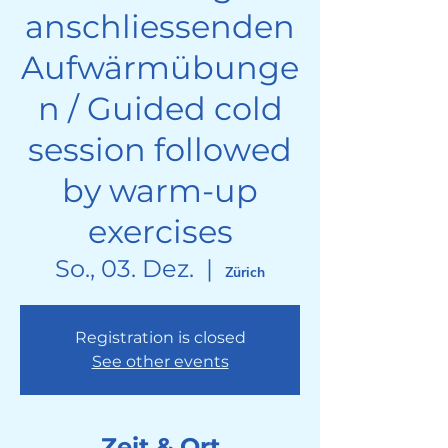
anschliessenden
Aufwärmübunge
n / Guided cold
session followed
by warm-up
exercises
So., 03. Dez.
  |  
Zürich
Registration is closed
See other events
Zeit & Ort