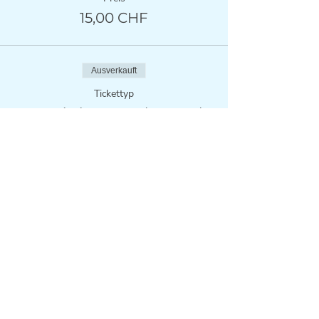
15,00 CHF
Ausverkauft
Tickettyp
For existing members only
Mehr Infos
Preis
0,00 CHF
Diese Veranstaltung
teilen