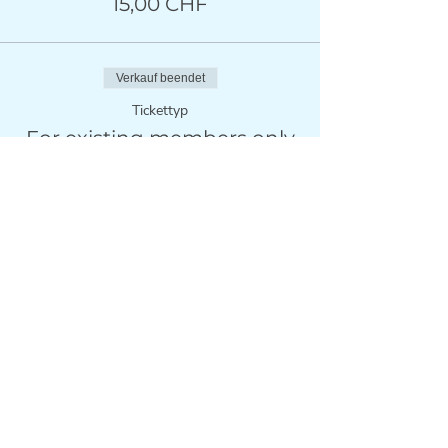
15,00 CHF
Verkauf beendet
Tickettyp
For existing members only
Mehr Infos
Preis
0,00 CHF
Diese Veranstaltung
teilen