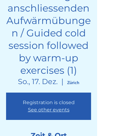
anschliessenden
Aufwärmübunge
n / Guided cold
session followed
by warm-up
exercises (1)
So., 17. Dez.
  |  
Zürich
Registration is closed
See other events
Zeit & Ort