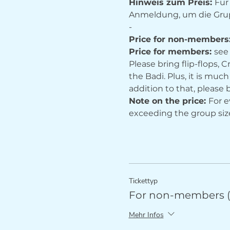
Hinweis zum Preis: 
Für
Anmeldung, um die Grup
-
Price for non-members:
Price for members: 
see
Please bring flip-flops, 
the Badi. Plus, it is mu
addition to that, please 
Note on the price: 
For e
exceeding the group size
Tickettyp
For non-members (s
Mehr Infos