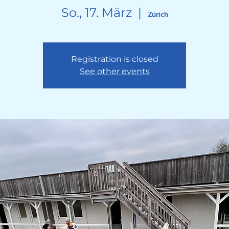
So., 17. März
  |  
Zürich
Registration is closed
See other events