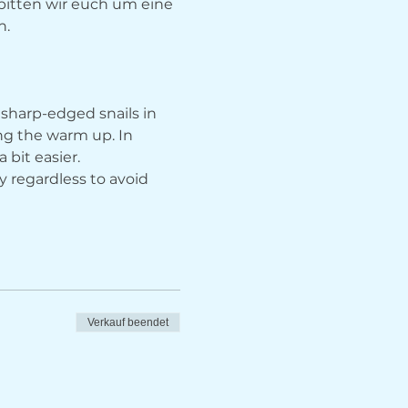
bitten wir euch um eine 
n.
 sharp-edged snails in 
ng the warm up. In 
 bit easier.
y regardless to avoid 
Verkauf beendet