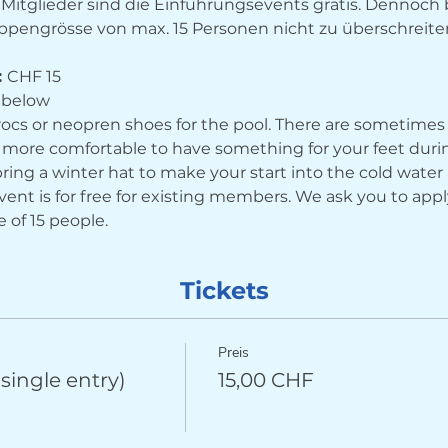
 Mitglieder sind die Einführungsevents gratis. Dennoch 
pengrösse von max. 15 Personen nicht zu überschreite
 
CHF 15
 below
Crocs or neopren shoes for the pool. There are sometimes
ch more comfortable to have something for your feet duri
bring a winter hat to make your start into the cold water a
vent is for free for existing members. We ask you to appl
 of 15 people.
Tickets
Preis
ingle entry)
15,00 CHF