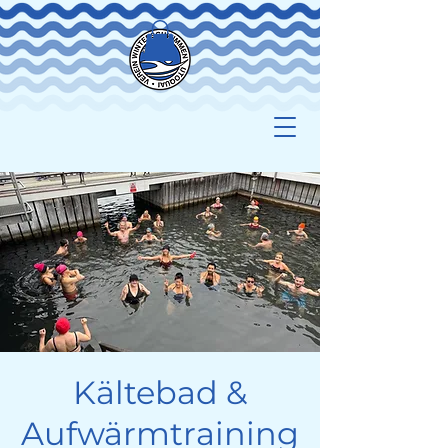
Kältebad &
Aufwärmtraining