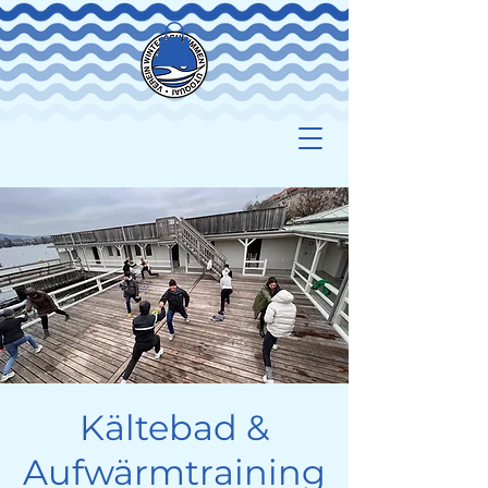
Kältebad &
Aufwärmtraining