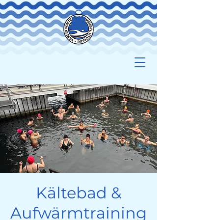
Kältebad &
Aufwärmtraining