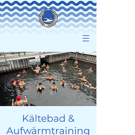
Kältebad &
Aufwärmtraining