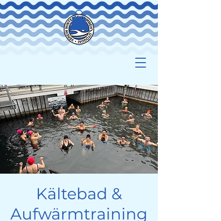
Kältebad &
Aufwärmtraining