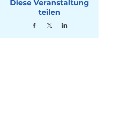
Diese Veranstaltung
teilen
Adresse
Seebad Utoquai
Utoquai 50, 8008 Zürich
Kontakt
Tel:
+41 78 714 80 10
Mail:
info@winterschwimmen-
utoquai.ch