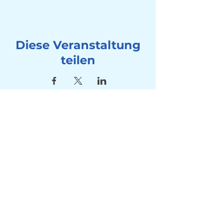
Diese Veranstaltung
teilen
Adresse
Seebad Utoquai
Utoquai 50, 8008 Zürich
Kontakt
Tel:
+41 78 714 80 10
Mail:
info@winterschwimmen-