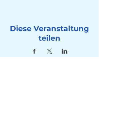
Diese Veranstaltung
teilen
Adresse
Seebad Utoquai
Utoquai 50, 8008 Zürich
Kontakt
Tel:
+41 78 714 80 10
Mail:
info@winterschwimmen-