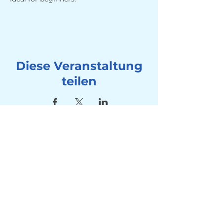
Diese Veranstaltung
teilen
Adresse
Seebad Utoquai
Utoquai 50, 8008 Zürich
Kontakt