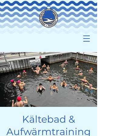
Kältebad &
Aufwärmtraining