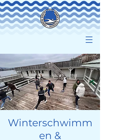
Winterschwimm
en &