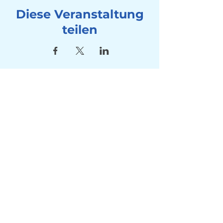
Diese Veranstaltung
teilen
Adresse
Seebad Utoquai
Utoquai 50, 8008 Zürich
Kontakt
Tel:
+41 78 714 80 10
Mail:
info@winterschwimmen-
utoquai.ch