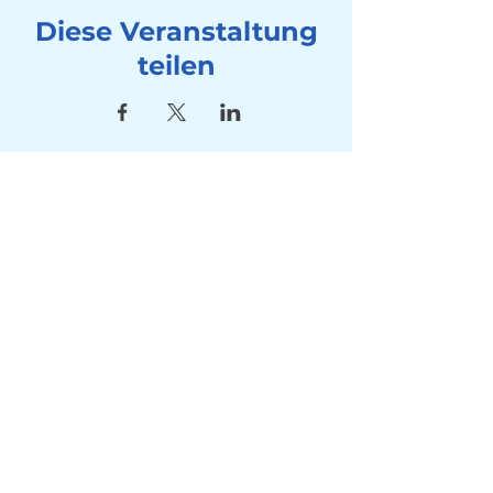
Diese Veranstaltung
teilen
Adresse
Seebad Utoquai
Utoquai 50, 8008 Zürich
Kontakt
Tel:
+41 78 714 80 10
Mail:
info@winterschwimmen-
utoquai.ch