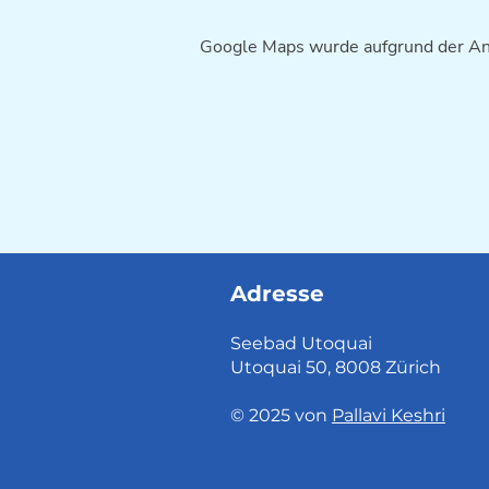
Google Maps wurde aufgrund der Anal
Adresse
Seebad Utoquai
Utoquai 50, 8008 Zürich
© 2025 von
Pallavi Keshri