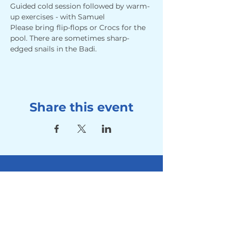
Guided cold session followed by warm-
up exercises - with Samuel
Please bring flip-flops or Crocs for the 
pool. There are sometimes sharp-
edged snails in the Badi.
Share this event
Address
Seebad Utoquai
Utoquai 50, 8008 Zürich