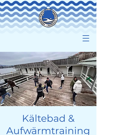
Kältebad &
Aufwärmtraining