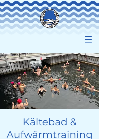
Kältebad &
Aufwärmtraining