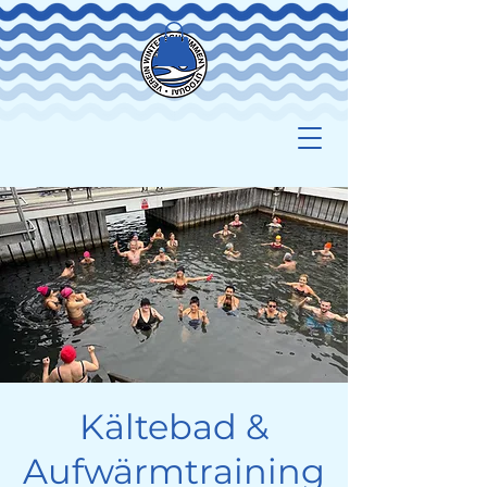
Kältebad &
Aufwärmtraining