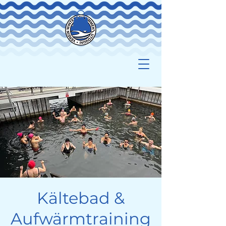
Kältebad &
Aufwärmtraining