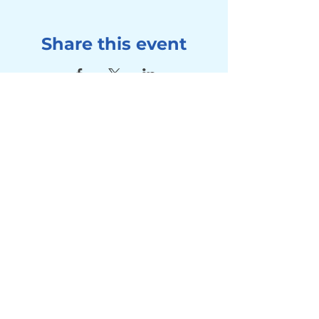
Share this event
Address
Seebad Utoquai
Utoquai 50, 8008 Zürich
Contact
Tel:
+41 78 714 80 10
Mail:
info@winterschwimmen-
utoquai.ch