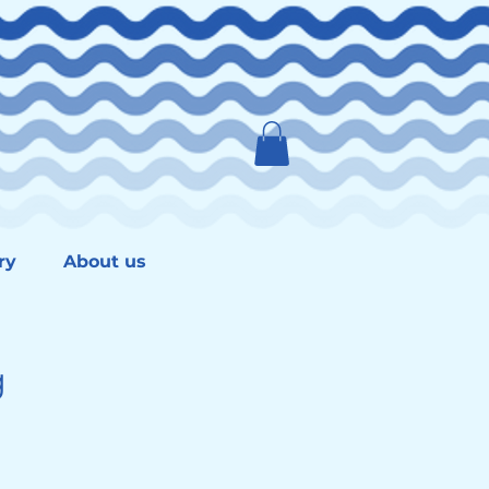
ry
About us
g