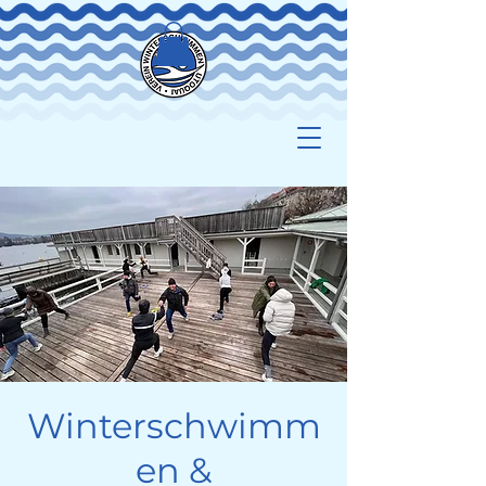
Winterschwimm
en &