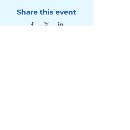
Share this event
Address
Seebad Utoquai
Utoquai 50, 8008 Zürich
Contact
Tel:
+41 78 714 80 10
Mail:
info@winterschwimmen-
utoquai.ch