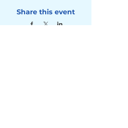
Share this event
Address
Seebad Utoquai
Utoquai 50, 8008 Zürich
Contact
Tel:
+41 78 714 80 10
Mail:
info@winterschwimmen-
utoquai.ch